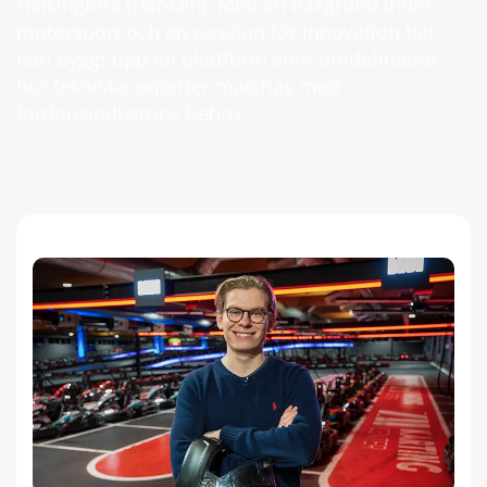
Helsingfors (Hanken). Med en bakgrund inom
motorsport och en passion för innovation har
han byggt upp en plattform som omdefinierar
hur tekniska experter matchas med
fordonsindustrins behov.