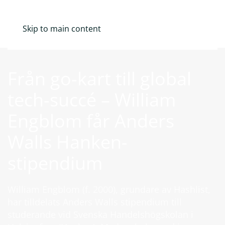
Mina Sidor
Skip to main content
Från go-kart till global
tech-succé – William
Engblom får Anders
Walls Hanken-
stipendium
William Engblom (f. 2000), grundare av Hashlist,
har tilldelats Anders Walls stipendium till
studerande vid Svenska Handelshögskolan i