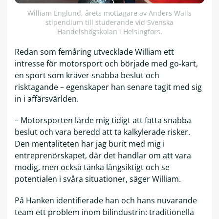
William Englund, årets mottagare av Anders Walls
stipendium till studerande vid Svenska
Handelshögskolan i Helsingfors.
Redan som femåring utvecklade William ett
intresse för motorsport och började med go-kart,
en sport som kräver snabba beslut och
risktagande – egenskaper han senare tagit med sig
in i affärsvärlden.
– Motorsporten lärde mig tidigt att fatta snabba
beslut och vara beredd att ta kalkylerade risker.
Den mentaliteten har jag burit med mig i
entreprenörskapet, där det handlar om att vara
modig, men också tänka långsiktigt och se
potentialen i svåra situationer, säger William.
På Hanken identifierade han och hans nuvarande
team ett problem inom bilindustrin: traditionella