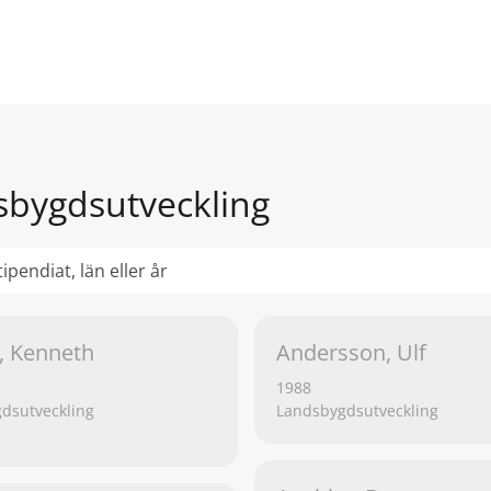
bygdsutveckling
, Kenneth
Andersson, Ulf
1988
dsutveckling
Landsbygdsutveckling