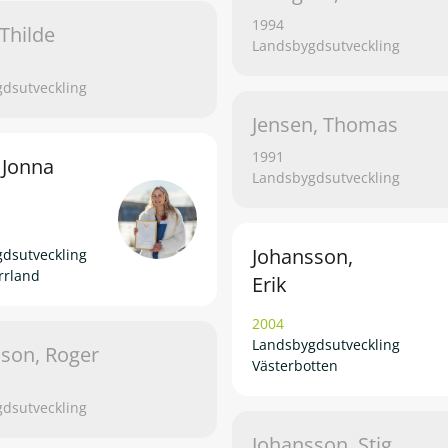
1994
Thilde
Landsbygdsutveckling
dsutveckling
Jensen, Thomas
1991
, Jonna
Landsbygdsutveckling
Johansson,
dsutveckling
rrland
Erik
2004
Landsbygdsutveckling
son, Roger
Västerbotten
dsutveckling
Johansson, Stig