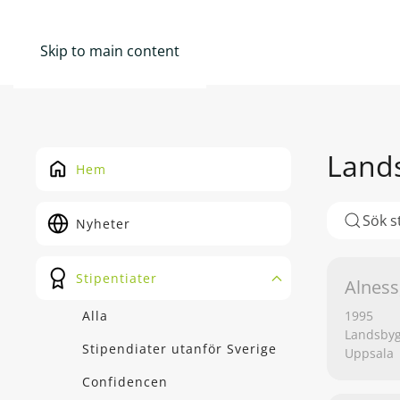
Skip to main content
Lands
Hem
Nyheter
Stipentiater
Alness
Alla
1995
Landsbyg
Stipendiater utanför Sverige
Uppsala
Confidencen