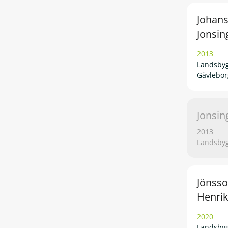
Johan
Jonsin
2013
Landsbyg
Gävlebor
Jonsin
2013
Landsbyg
Jönsso
Henri
2020
Landsbyg