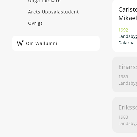
Unga forskare
Carlste
Årets Uppsalastudent
Mikael
Övrigt
1992
Landsbyg
Dalarna
Om Wallumni
Einars
1989
Landsbyg
Erikss
1983
Landsbyg